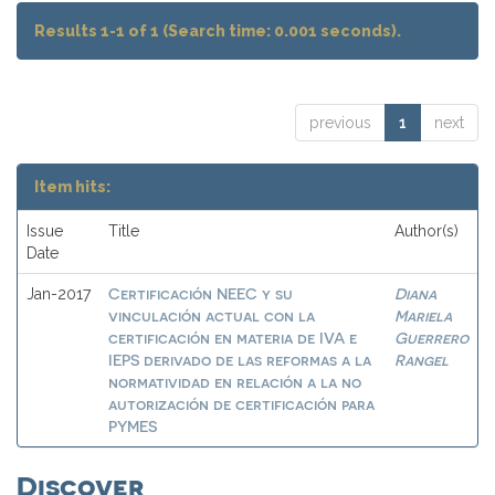
Results 1-1 of 1 (Search time: 0.001 seconds).
previous
1
next
Item hits:
Issue
Title
Author(s)
Date
Certificación NEEC y su
Diana
Jan-2017
vinculación actual con la
Mariela
certificación en materia de IVA e
Guerrero
IEPS derivado de las reformas a la
Rangel
normatividad en relación a la no
autorización de certificación para
PYMES
Discover