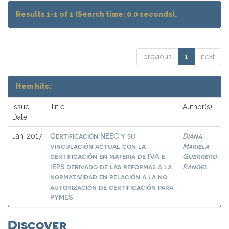
Results 1-1 of 1 (Search time: 0.0 seconds).
previous
1
next
Item hits:
Issue
Title
Author(s)
Date
Certificación NEEC y su
Diana
Jan-2017
vinculación actual con la
Mariela
certificación en materia de IVA e
Guerrero
IEPS derivado de las reformas a la
Rangel
normatividad en relación a la no
autorización de certificación para
PYMES
Discover