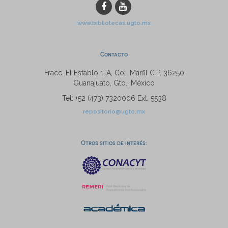
www.bibliotecas.ugto.mx
Contacto
Fracc. El Establo 1-A, Col. Marfil C.P. 36250
Guanajuato, Gto., México
Tel: +52 (473) 7320006 Ext. 5538
repositorio@ugto.mx
Otros sitios de interés: