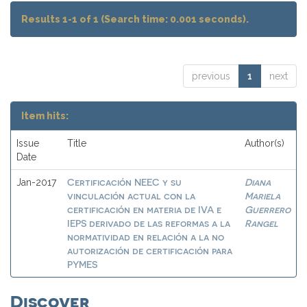
Results 1-1 of 1 (Search time: 0.001 seconds).
previous
1
next
Item hits:
Issue
Title
Author(s)
Date
Certificación NEEC y su
Diana
Jan-2017
vinculación actual con la
Mariela
certificación en materia de IVA e
Guerrero
IEPS derivado de las reformas a la
Rangel
normatividad en relación a la no
autorización de certificación para
PYMES
Discover