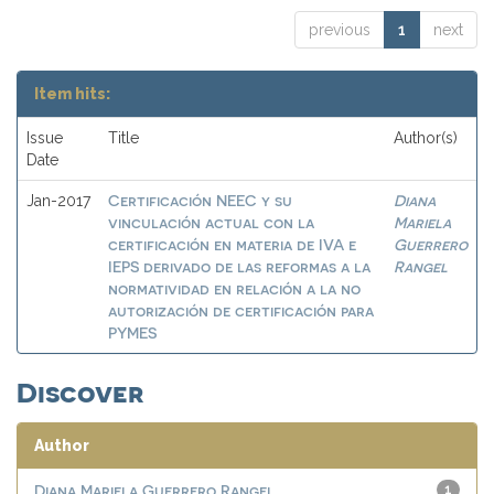
previous
1
next
Item hits:
Issue
Title
Author(s)
Date
Certificación NEEC y su
Diana
Jan-2017
vinculación actual con la
Mariela
certificación en materia de IVA e
Guerrero
IEPS derivado de las reformas a la
Rangel
normatividad en relación a la no
autorización de certificación para
PYMES
Discover
Author
Diana Mariela Guerrero Rangel
1