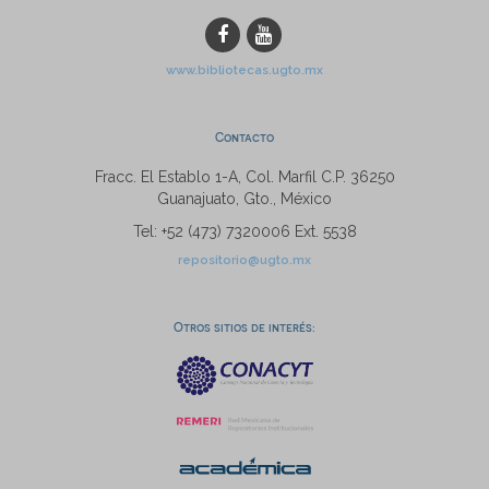
www.bibliotecas.ugto.mx
Contacto
Fracc. El Establo 1-A, Col. Marfil C.P. 36250
Guanajuato, Gto., México
Tel: +52 (473) 7320006 Ext. 5538
repositorio@ugto.mx
Otros sitios de interés: