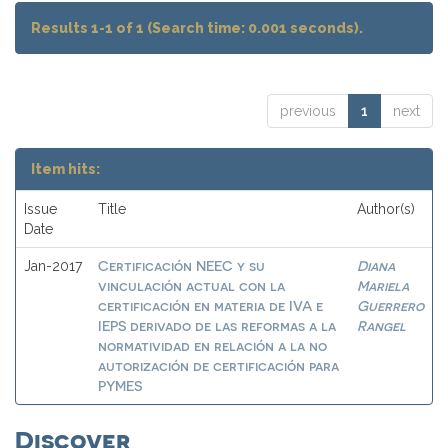
Results 1-1 of 1 (Search time: 0.001 seconds).
previous
1
next
Item hits:
Issue
Title
Author(s)
Date
Certificación NEEC y su
Diana
Jan-2017
vinculación actual con la
Mariela
certificación en materia de IVA e
Guerrero
IEPS derivado de las reformas a la
Rangel
normatividad en relación a la no
autorización de certificación para
PYMES
Discover