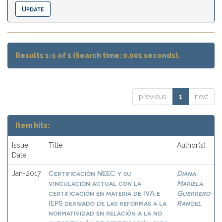
Results 1-1 of 1 (Search time: 0.001 seconds).
previous
1
next
Item hits:
Issue
Title
Author(s)
Date
Certificación NEEC y su
Diana
Jan-2017
vinculación actual con la
Mariela
certificación en materia de IVA e
Guerrero
IEPS derivado de las reformas a la
Rangel
normatividad en relación a la no