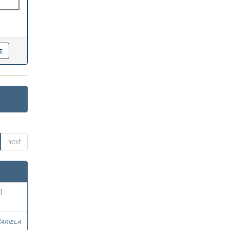
next
)
ariela