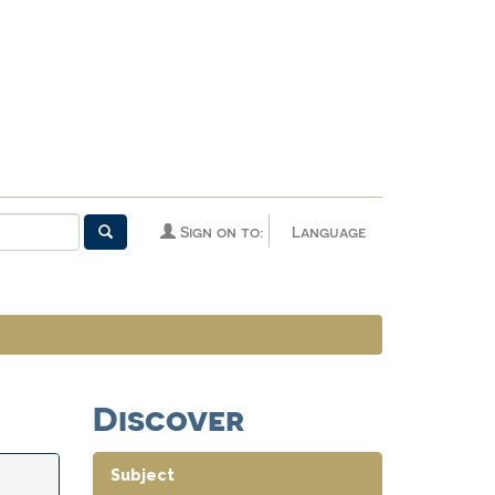
Sign on to:
Language
Discover
Subject