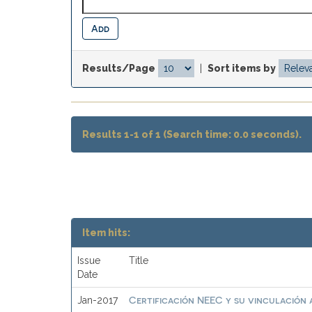
Results/Page
|
Sort items by
Results 1-1 of 1 (Search time: 0.0 seconds).
Item hits:
Issue
Title
Date
Certificación NEEC y su vinculación a
Jan-2017