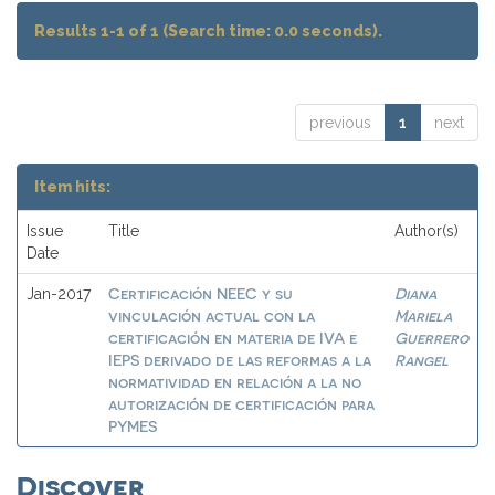
Results 1-1 of 1 (Search time: 0.0 seconds).
previous
1
next
Item hits:
Issue
Title
Author(s)
Date
Certificación NEEC y su
Diana
Jan-2017
vinculación actual con la
Mariela
certificación en materia de IVA e
Guerrero
IEPS derivado de las reformas a la
Rangel
normatividad en relación a la no
autorización de certificación para
PYMES
Discover