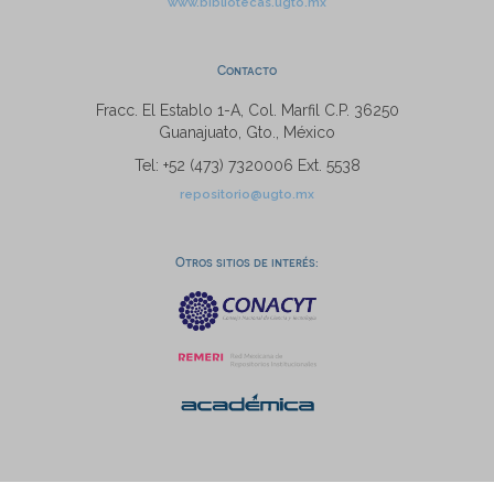
www.bibliotecas.ugto.mx
Contacto
Fracc. El Establo 1-A, Col. Marfil C.P. 36250
Guanajuato, Gto., México
Tel: +52 (473) 7320006 Ext. 5538
repositorio@ugto.mx
Otros sitios de interés: