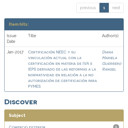
previous
1
next
Item hits:
Issue
Title
Author(s)
Date
Certificación NEEC y su
Diana
Jan-2017
vinculación actual con la
Mariela
certificación en materia de IVA e
Guerrero
IEPS derivado de las reformas a la
Rangel
normatividad en relación a la no
autorización de certificación para
PYMES
Discover
Subject
Comercio exterior
1