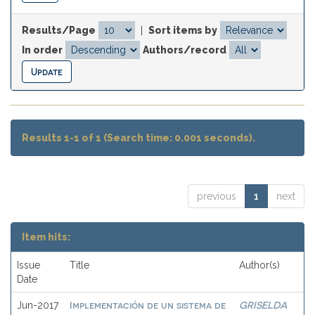
Results/Page
|
Sort items by
In order
Authors/record
Results 1-1 of 1 (Search time: 0.001 seconds).
previous
1
next
Item hits:
Issue
Title
Author(s)
Date
Implementación de un sistema de
GRISELDA
Jun-2017