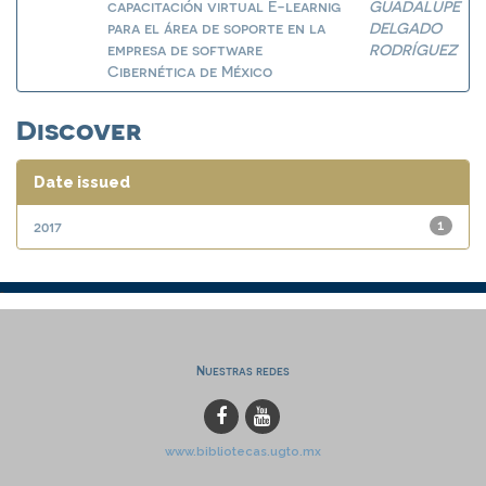
capacitación virtual E-learnig
GUADALUPE
para el área de soporte en la
DELGADO
empresa de software
RODRÍGUEZ
Cibernética de México
Discover
Date issued
2017
1
Nuestras redes
www.bibliotecas.ugto.mx