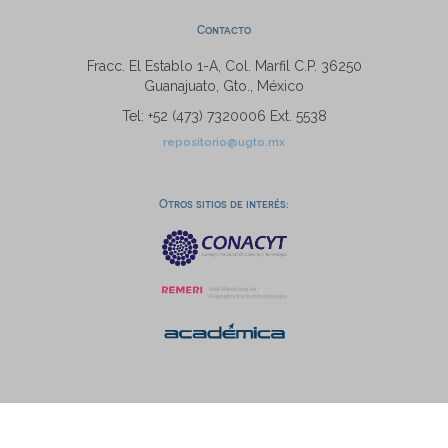
Contacto
Fracc. El Establo 1-A, Col. Marfil C.P. 36250
Guanajuato, Gto., México
Tel: +52 (473) 7320006 Ext. 5538
repositorio@ugto.mx
Otros sitios de interés: