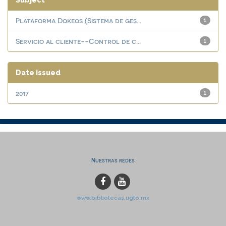
Subject
Plataforma Dokeos (Sistema de ges...
1
Servicio al cliente--Control de c...
1
Date issued
2017
1
Nuestras redes
www.bibliotecas.ugto.mx