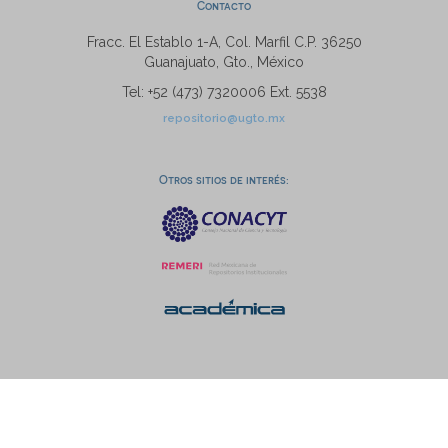
Contacto
Fracc. El Establo 1-A, Col. Marfil C.P. 36250
Guanajuato, Gto., México
Tel: +52 (473) 7320006 Ext. 5538
repositorio@ugto.mx
Otros sitios de interés: