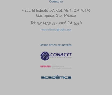
Contacto
Fracc. El Establo 1-A, Col. Marfil C.P. 36250
Guanajuato, Gto., México
Tel: +52 (473) 7320006 Ext. 5538
repositorio@ugto.mx
Otros sitios de interés: