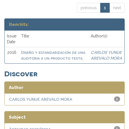
previous
1
next
Item hits:
Issue
Title
Author(s)
Date
Diseño y estandarización de una
CARLOS YUNUE
2016
auditoria a un producto textil
AREVALO MORA
Discover
Author
CARLOS YUNUE AREVALO MORA
1
Subject
Actividad económica
1