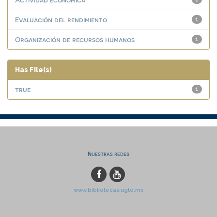
Evaluación del rendimiento
1
Organización de recursos humanos
1
Has File(s)
true
1
Nuestras redes
www.bibliotecas.ugto.mx