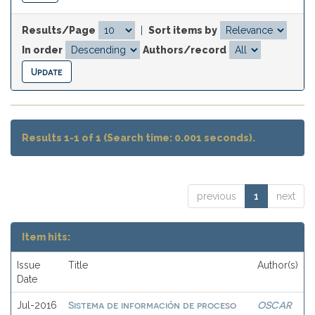
Results/Page
|
Sort items by
In order
Authors/record
Results 1-1 of 1 (Search time: 0.001 seconds).
previous
1
next
Item hits:
Issue
Title
Author(s)
Date
Sistema de información de proceso
OSCAR
Jul-2016