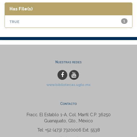
Has File(s)
true
1
Nuestras redes
www.bibliotecas.ugto.mx
Contacto
Fracc. El Establo 1-A, Col. Marfil C.P. 36250
Guanajuato, Gto., México
Tel: +52 (473) 7320006 Ext. 5538