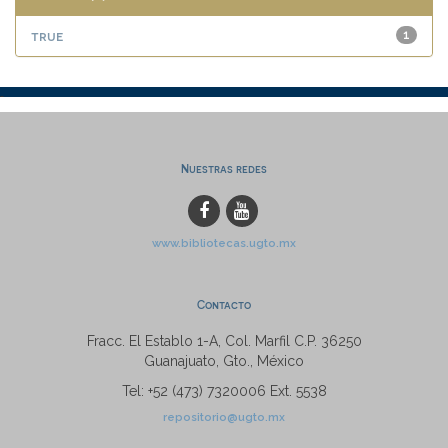
true
1
Nuestras redes
www.bibliotecas.ugto.mx
Contacto
Fracc. El Establo 1-A, Col. Marfil C.P. 36250
Guanajuato, Gto., México
Tel: +52 (473) 7320006 Ext. 5538
repositorio@ugto.mx