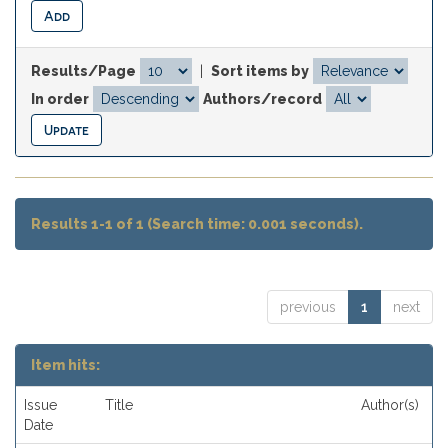
Results/Page
|
Sort items by
In order
Authors/record
Results 1-1 of 1 (Search time: 0.001 seconds).
previous
1
next
Item hits:
Issue
Title
Author(s)
Date