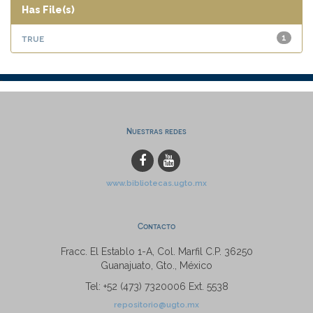
Has File(s)
true
1
Nuestras redes
www.bibliotecas.ugto.mx
Contacto
Fracc. El Establo 1-A, Col. Marfil C.P. 36250
Guanajuato, Gto., México
Tel: +52 (473) 7320006 Ext. 5538
repositorio@ugto.mx