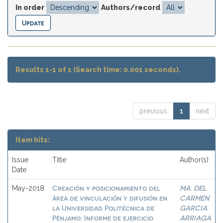
In order
Authors/record
Results 1-1 of 1 (Search time: 0.001 seconds).
previous
1
next
Item hits:
Issue
Title
Author(s)
Date
Creación y posicionamiento del
MA. DEL
May-2018
área de vinculación y difusión en
CARMEN
la Universidad Politécnica de
GARCIA
Pénjamo: Informe de ejercicio
ARRIAGA