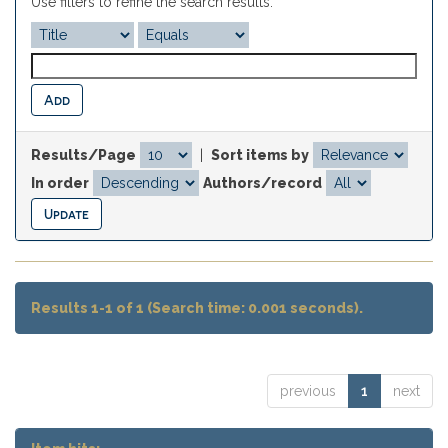
Use filters to refine the search results.
Results/Page
|
Sort items by
In order
Authors/record
Results 1-1 of 1 (Search time: 0.001 seconds).
previous
1
next