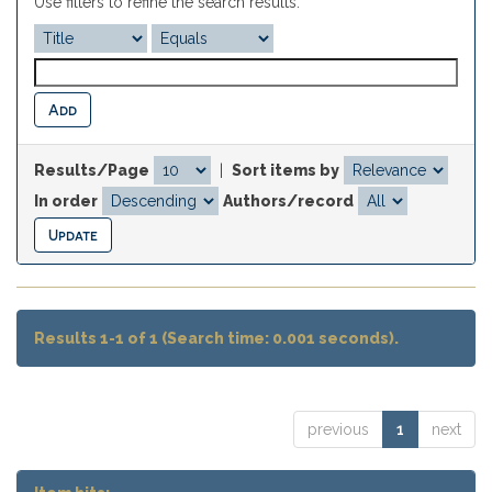
Use filters to refine the search results.
Results/Page
|
Sort items by
In order
Authors/record
Results 1-1 of 1 (Search time: 0.001 seconds).
previous
1
next