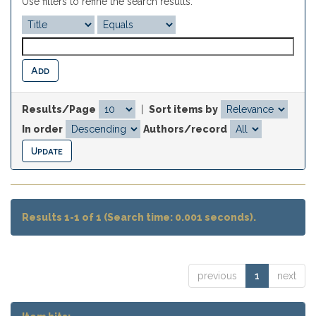
Use filters to refine the search results.
Results/Page
|
Sort items by
In order
Authors/record
Results 1-1 of 1 (Search time: 0.001 seconds).
previous
1
next