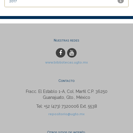
2017
1
Nuestras redes
www.bibliotecas.ugto.mx
Contacto
Fracc. El Establo 1-A, Col. Marfil C.P. 36250
Guanajuato, Gto., México
Tel: +52 (473) 7320006 Ext. 5538
repositorio@ugto.mx
Otros sitios de interés: