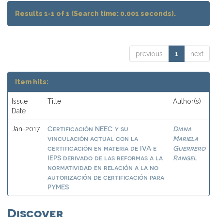
Results 1-1 of 1 (Search time: 0.001 seconds).
previous
1
next
Item hits:
Issue
Title
Author(s)
Date
Certificación NEEC y su
Diana
Jan-2017
vinculación actual con la
Mariela
certificación en materia de IVA e
Guerrero
IEPS derivado de las reformas a la
Rangel
normatividad en relación a la no
autorización de certificación para
PYMES
Discover