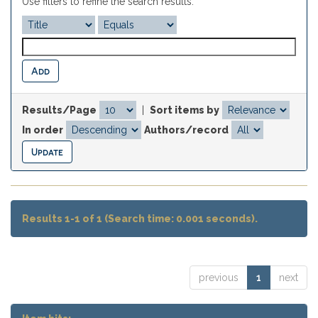
Use filters to refine the search results.
Results/Page
|
Sort items by
In order
Authors/record
Results 1-1 of 1 (Search time: 0.001 seconds).
previous
1
next