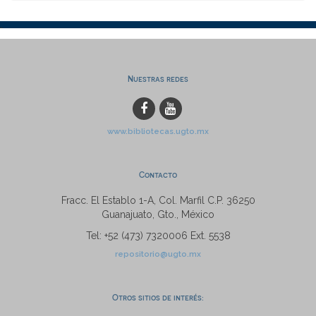
Nuestras redes
www.bibliotecas.ugto.mx
Contacto
Fracc. El Establo 1-A, Col. Marfil C.P. 36250
Guanajuato, Gto., México
Tel: +52 (473) 7320006 Ext. 5538
repositorio@ugto.mx
Otros sitios de interés: