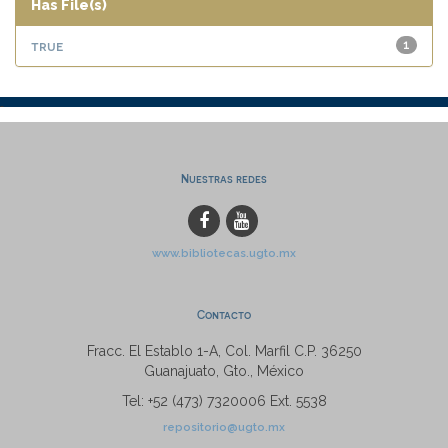
Has File(s)
true
1
Nuestras redes
www.bibliotecas.ugto.mx
Contacto
Fracc. El Establo 1-A, Col. Marfil C.P. 36250
Guanajuato, Gto., México
Tel: +52 (473) 7320006 Ext. 5538
repositorio@ugto.mx