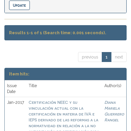
Results 1-1 of 1 (Search time: 0.001 seconds).
previous
1
next
Item hits:
Issue
Title
Author(s)
Date
Certificación NEEC y su
Diana
Jan-2017
vinculación actual con la
Mariela
certificación en materia de IVA e
Guerrero
IEPS derivado de las reformas a la
Rangel
normatividad en relación a la no