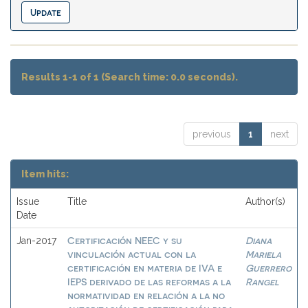
Results 1-1 of 1 (Search time: 0.0 seconds).
previous
1
next
Item hits:
Issue
Title
Author(s)
Date
Certificación NEEC y su
Diana
Jan-2017
vinculación actual con la
Mariela
certificación en materia de IVA e
Guerrero
IEPS derivado de las reformas a la
Rangel
normatividad en relación a la no