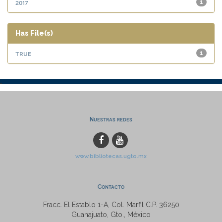
2017
1
Has File(s)
true
1
Nuestras redes
www.bibliotecas.ugto.mx
Contacto
Fracc. El Establo 1-A, Col. Marfil C.P. 36250
Guanajuato, Gto., México