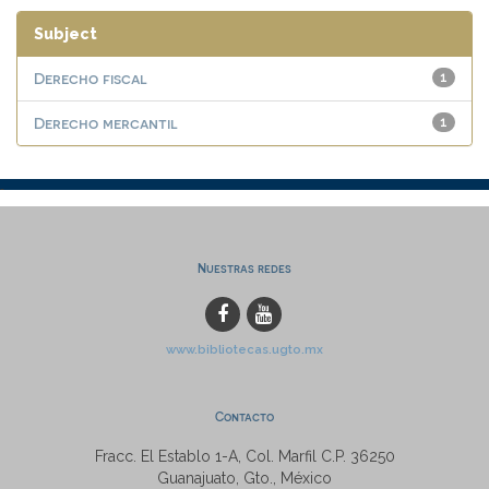
Subject
Derecho fiscal
1
Derecho mercantil
1
Nuestras redes
www.bibliotecas.ugto.mx
Contacto
Fracc. El Establo 1-A, Col. Marfil C.P. 36250
Guanajuato, Gto., México