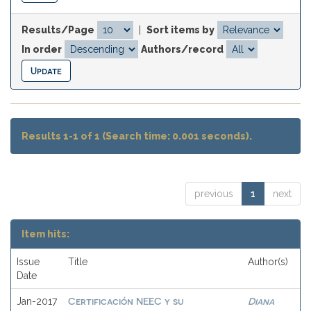
Results/Page
|
Sort items by
In order
Authors/record
Results 1-1 of 1 (Search time: 0.001 seconds).
previous
1
next
Item hits:
Issue
Title
Author(s)
Date
Certificación NEEC y su
Diana
Jan-2017