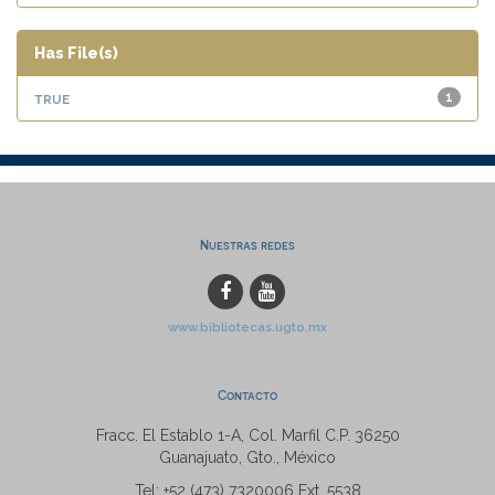
Has File(s)
true
1
Nuestras redes
www.bibliotecas.ugto.mx
Contacto
Fracc. El Establo 1-A, Col. Marfil C.P. 36250
Guanajuato, Gto., México
Tel: +52 (473) 7320006 Ext. 5538