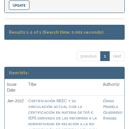
Results 1-1 of 1 (Search time: 0.001 seconds).
previous
1
next
Item hits:
Issue
Title
Author(s)
Date
Certificación NEEC y su
Diana
Jan-2017
vinculación actual con la
Mariela
certificación en materia de IVA e
Guerrero
IEPS derivado de las reformas a la
Rangel
normatividad en relación a la no