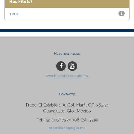
Has File(s)
true
1
Nuestras redes
www.bibliotecas.ugto.mx
Contacto
Fracc. El Establo 1-A, Col. Marfil C.P. 36250
Guanajuato, Gto., México
Tel: +52 (473) 7320006 Ext. 5538
repositorio@ugto.mx