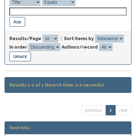
Results/Page
|
Sort items by
In order
Authors/record
Results 1-1 of 1 (Search time: 0.0 seconds).
previous
1
next
Item hits: