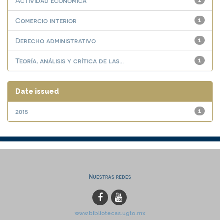
Actividad económica
1
Comercio interior
1
Derecho administrativo
1
Teoría, análisis y crítica de las...
1
Date issued
2015
1
Nuestras redes
www.bibliotecas.ugto.mx