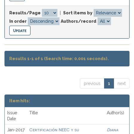
Results/Page
|
Sort items by
In order
Authors/record
Results 1-1 of 1 (Search time: 0.001 seconds).
previous
1
next
Item hits:
Issue
Title
Author(s)
Date
Certificación NEEC y su
Diana
Jan-2017