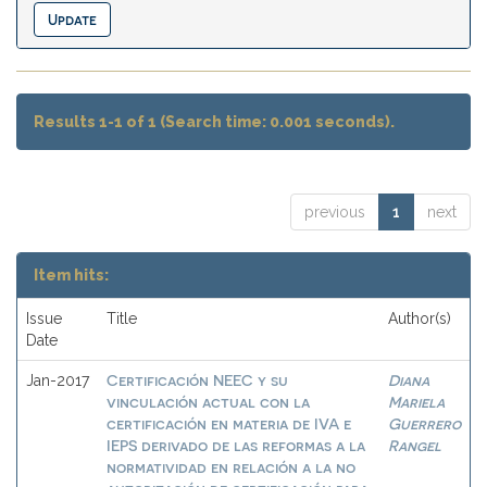
Results 1-1 of 1 (Search time: 0.001 seconds).
previous
1
next
Item hits:
Issue
Title
Author(s)
Date
Certificación NEEC y su
Diana
Jan-2017
vinculación actual con la
Mariela
certificación en materia de IVA e
Guerrero
IEPS derivado de las reformas a la
Rangel
normatividad en relación a la no