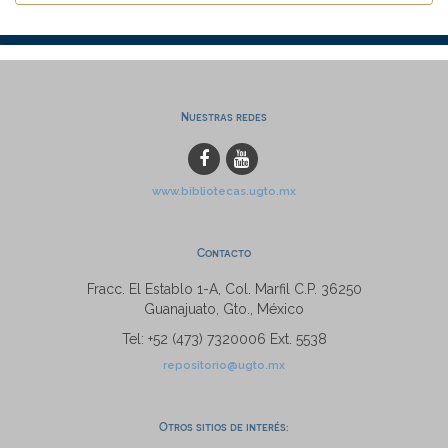
Nuestras redes
www.bibliotecas.ugto.mx
Contacto
Fracc. El Establo 1-A, Col. Marfil C.P. 36250
Guanajuato, Gto., México
Tel: +52 (473) 7320006 Ext. 5538
repositorio@ugto.mx
Otros sitios de interés: