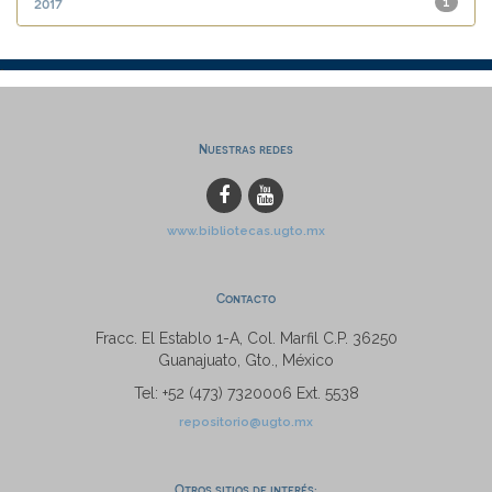
2017
1
Nuestras redes
www.bibliotecas.ugto.mx
Contacto
Fracc. El Establo 1-A, Col. Marfil C.P. 36250
Guanajuato, Gto., México
Tel: +52 (473) 7320006 Ext. 5538
repositorio@ugto.mx
Otros sitios de interés: