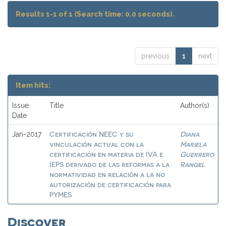
Results 1-1 of 1 (Search time: 0.0 seconds).
previous
1
next
Item hits:
Issue
Title
Author(s)
Date
Certificación NEEC y su
Diana
Jan-2017
vinculación actual con la
Mariela
certificación en materia de IVA e
Guerrero
IEPS derivado de las reformas a la
Rangel
normatividad en relación a la no
autorización de certificación para
PYMES
Discover