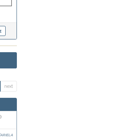
next
)
ariela