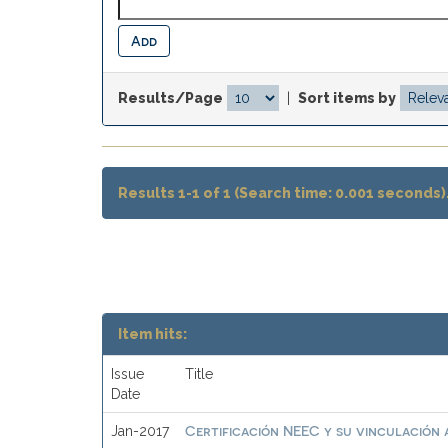
Results/Page
|
Sort items by
Results 1-1 of 1 (Search time: 0.001 seconds)
Item hits:
Issue
Title
Date
Certificación NEEC y su vinculación a
Jan-2017