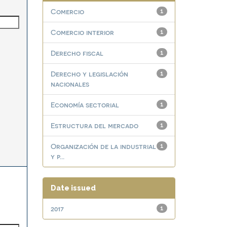
Comercio
1
Comercio interior
1
Derecho fiscal
1
Derecho y legislación
1
nacionales
Economía sectorial
1
Estructura del mercado
1
Organización de la industrial
1
y p...
Date issued
2017
1