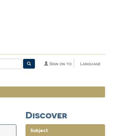
Sign on to:
Language
Discover
Subject