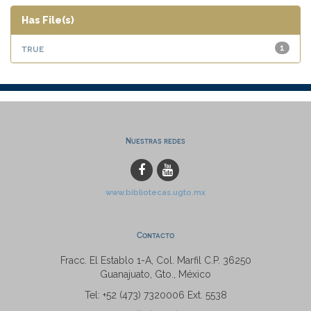
Has File(s)
true
1
Nuestras redes
www.bibliotecas.ugto.mx
Contacto
Fracc. El Establo 1-A, Col. Marfil C.P. 36250
Guanajuato, Gto., México
Tel: +52 (473) 7320006 Ext. 5538