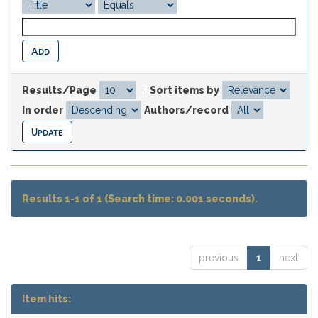
Results/Page
|
Sort items by
In order
Authors/record
Results 1-1 of 1 (Search time: 0.001 seconds).
previous
1
next
Item hits: