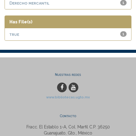
Derecho mercantil
1
Has File(s)
true
1
Nuestras redes
www.bibliotecas.ugto.mx
Contacto
Fracc. El Establo 1-A, Col. Marfil C.P. 36250
Guanajuato, Gto., México