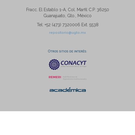
Fracc. El Establo 1-A, Col. Marfil C.P. 36250
Guanajuato, Gto., México
Tel: +52 (473) 7320006 Ext. 5538
repositorio@ugto.mx
Otros sitios de interés: