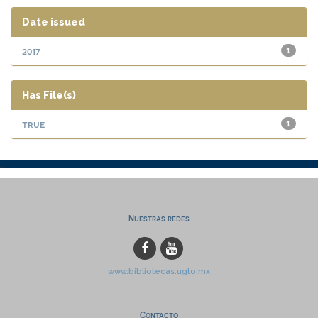
Date issued
2017
1
Has File(s)
true
1
Nuestras redes
www.bibliotecas.ugto.mx
Contacto