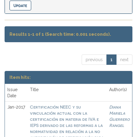
Results 1-1 of 1 (Search time: 0.001 seconds).
previous
1
next
Item hits:
Issue
Title
Author(s)
Date
Certificación NEEC y su
Diana
Jan-2017
vinculación actual con la
Mariela
certificación en materia de IVA e
Guerrero
IEPS derivado de las reformas a la
Rangel
normatividad en relación a la no