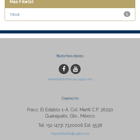
Has File(s)
true
1
Nuestras redes
www.bibliotecas.ugto.mx
Contacto
Fracc. El Establo 1-A, Col. Marfil C.P. 36250
Guanajuato, Gto., México
Tel: +52 (473) 7320006 Ext. 5538
repositorio@ugto.mx