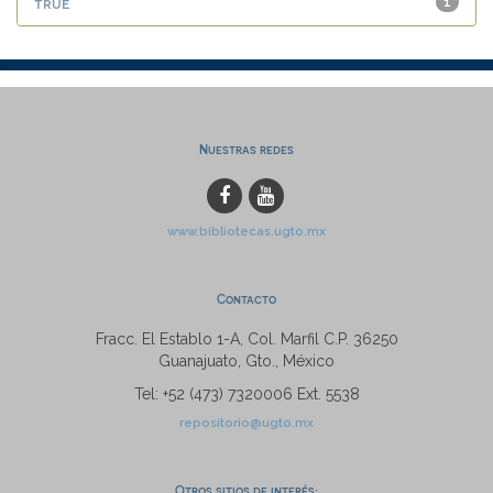
true
1
Nuestras redes
www.bibliotecas.ugto.mx
Contacto
Fracc. El Establo 1-A, Col. Marfil C.P. 36250
Guanajuato, Gto., México
Tel: +52 (473) 7320006 Ext. 5538
repositorio@ugto.mx
Otros sitios de interés: