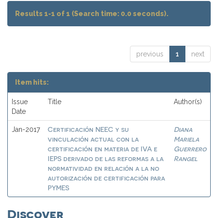
Results 1-1 of 1 (Search time: 0.0 seconds).
previous
1
next
Item hits:
Issue
Title
Author(s)
Date
Certificación NEEC y su
Diana
Jan-2017
vinculación actual con la
Mariela
certificación en materia de IVA e
Guerrero
IEPS derivado de las reformas a la
Rangel
normatividad en relación a la no
autorización de certificación para
PYMES
Discover