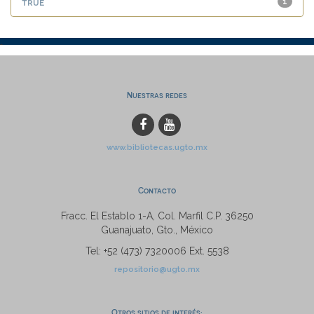
true
1
Nuestras redes
www.bibliotecas.ugto.mx
Contacto
Fracc. El Establo 1-A, Col. Marfil C.P. 36250
Guanajuato, Gto., México
Tel: +52 (473) 7320006 Ext. 5538
repositorio@ugto.mx
Otros sitios de interés: