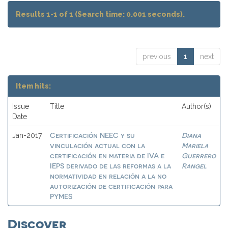
Results 1-1 of 1 (Search time: 0.001 seconds).
previous
1
next
Item hits:
Issue
Title
Author(s)
Date
Certificación NEEC y su
Diana
Jan-2017
vinculación actual con la
Mariela
certificación en materia de IVA e
Guerrero
IEPS derivado de las reformas a la
Rangel
normatividad en relación a la no
autorización de certificación para
PYMES
Discover