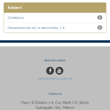
Subject
Comercio
1
Organización de la industrial y p...
1
Nuestras redes
www.bibliotecas.ugto.mx
Contacto
Fracc. El Establo 1-A, Col. Marfil C.P. 36250
Guanajuato, Gto., México