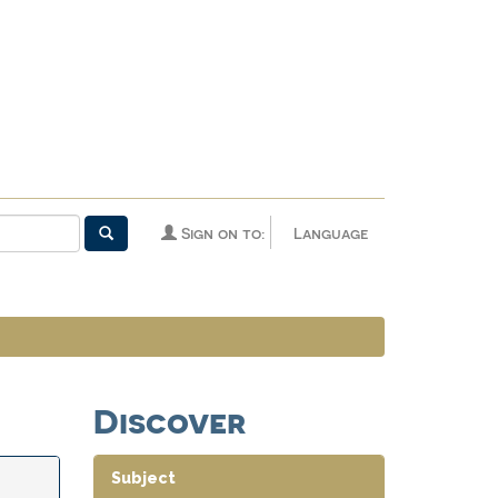
Sign on to:
Language
Discover
Subject