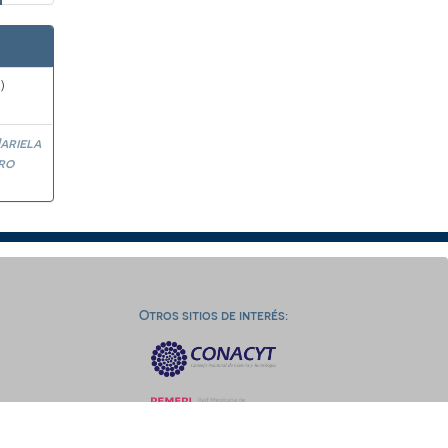
)
ariela
ro
Otros sitios de interés: