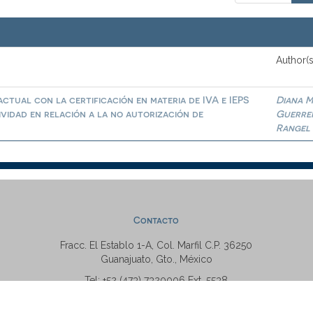
Author(s
ctual con la certificación en materia de IVA e IEPS
Diana M
ividad en relación a la no autorización de
Guerre
Rangel
Contacto
Fracc. El Establo 1-A, Col. Marfil C.P. 36250
Guanajuato, Gto., México
Tel: +52 (473) 7320006 Ext. 5538
repositorio@ugto.mx