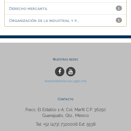
Derecho mercantil
1
Organización de la industrial y p...
1
Nuestras redes
www.bibliotecas.ugto.mx
Contacto
Fracc. El Establo 1-A, Col. Marfil C.P. 36250
Guanajuato, Gto., México
Tel: +52 (473) 7320006 Ext. 5538