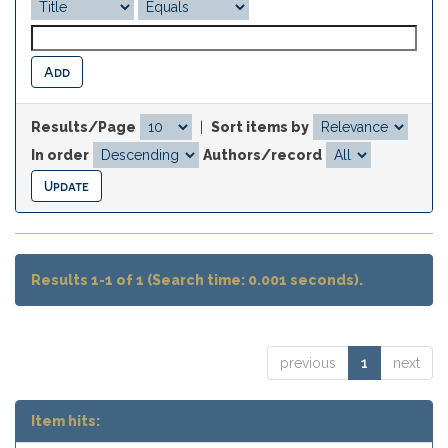
Results/Page
|
Sort items by
In order
Authors/record
Results 1-1 of 1 (Search time: 0.001 seconds).
previous
1
next
Item hits: