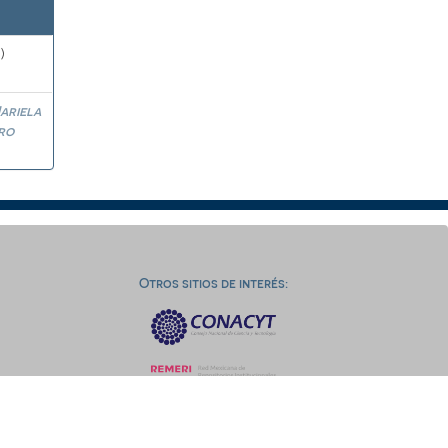
)
ariela
ro
Otros sitios de interés: