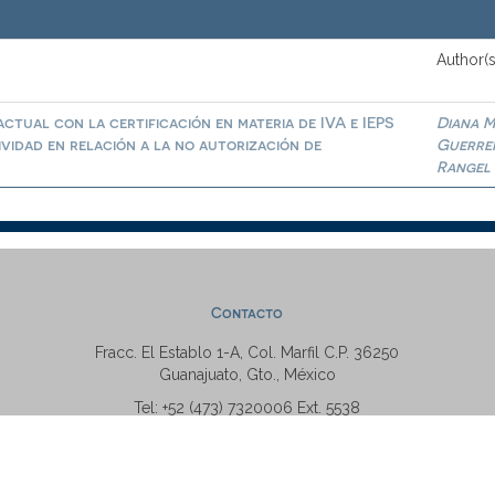
Author(s
ctual con la certificación en materia de IVA e IEPS
Diana M
ividad en relación a la no autorización de
Guerre
Rangel
Contacto
Fracc. El Establo 1-A, Col. Marfil C.P. 36250
Guanajuato, Gto., México
Tel: +52 (473) 7320006 Ext. 5538
repositorio@ugto.mx