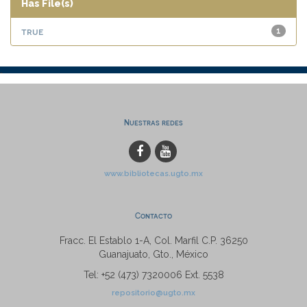
Has File(s)
true
1
Nuestras redes
www.bibliotecas.ugto.mx
Contacto
Fracc. El Establo 1-A, Col. Marfil C.P. 36250
Guanajuato, Gto., México
Tel: +52 (473) 7320006 Ext. 5538
repositorio@ugto.mx