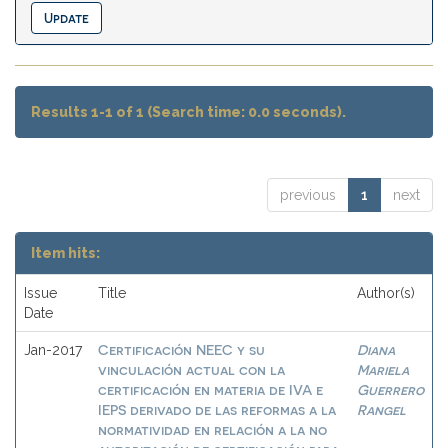
Results 1-1 of 1 (Search time: 0.0 seconds).
previous
1
next
Item hits:
Issue
Title
Author(s)
Date
Certificación NEEC y su
Diana
Jan-2017
vinculación actual con la
Mariela
certificación en materia de IVA e
Guerrero
IEPS derivado de las reformas a la
Rangel
normatividad en relación a la no