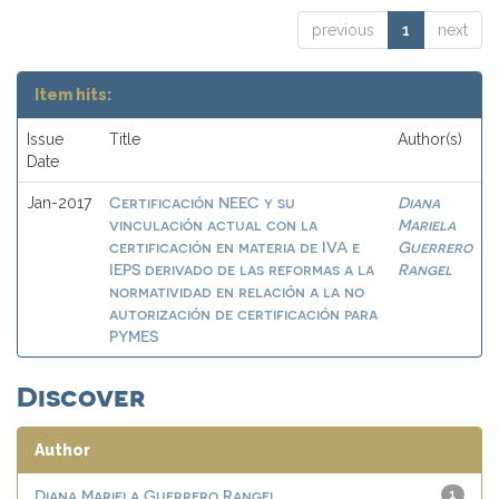
previous
1
next
Item hits:
Issue
Title
Author(s)
Date
Certificación NEEC y su
Diana
Jan-2017
vinculación actual con la
Mariela
certificación en materia de IVA e
Guerrero
IEPS derivado de las reformas a la
Rangel
normatividad en relación a la no
autorización de certificación para
PYMES
Discover
Author
Diana Mariela Guerrero Rangel
1