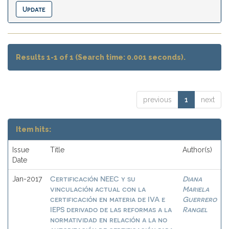
Results 1-1 of 1 (Search time: 0.001 seconds).
previous
1
next
Item hits:
Issue
Title
Author(s)
Date
Certificación NEEC y su
Diana
Jan-2017
vinculación actual con la
Mariela
certificación en materia de IVA e
Guerrero
IEPS derivado de las reformas a la
Rangel
normatividad en relación a la no