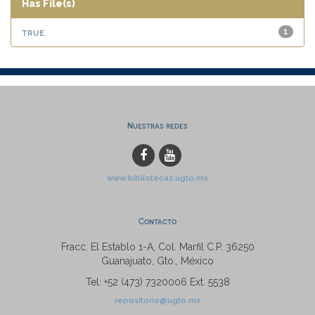
Has File(s)
true
1
Nuestras redes
www.bibliotecas.ugto.mx
Contacto
Fracc. El Establo 1-A, Col. Marfil C.P. 36250
Guanajuato, Gto., México
Tel: +52 (473) 7320006 Ext. 5538
repositorio@ugto.mx