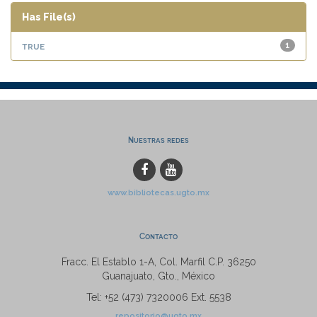
Has File(s)
true
1
Nuestras redes
www.bibliotecas.ugto.mx
Contacto
Fracc. El Establo 1-A, Col. Marfil C.P. 36250
Guanajuato, Gto., México
Tel: +52 (473) 7320006 Ext. 5538
repositorio@ugto.mx