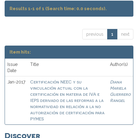
Results 1-1 of 1 (Search time: 0.0 seconds).
previous
1
next
Item hits:
Issue
Title
Author(s)
Date
Certificación NEEC y su
Diana
Jan-2017
vinculación actual con la
Mariela
certificación en materia de IVA e
Guerrero
IEPS derivado de las reformas a la
Rangel
normatividad en relación a la no
autorización de certificación para
PYMES
Discover