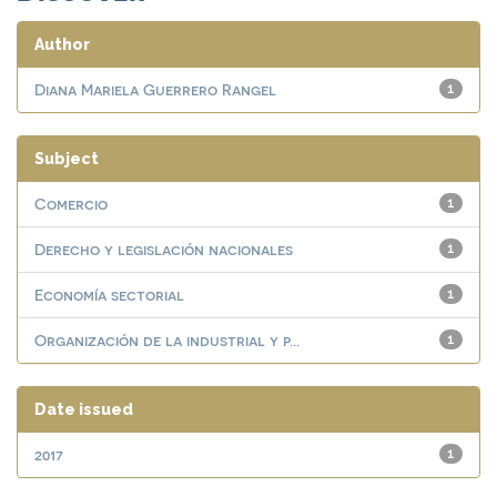
Author
Diana Mariela Guerrero Rangel
1
Subject
Comercio
1
Derecho y legislación nacionales
1
Economía sectorial
1
Organización de la industrial y p...
1
Date issued
2017
1