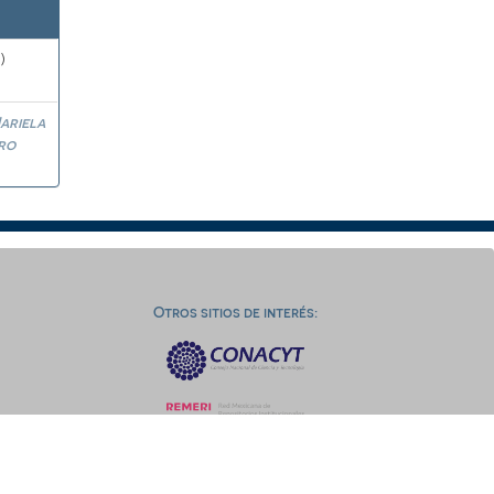
)
ariela
ro
Otros sitios de interés: