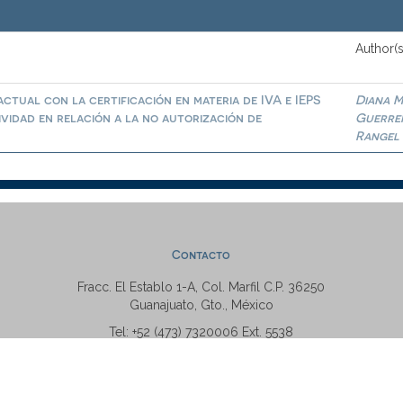
Author(s
ctual con la certificación en materia de IVA e IEPS
Diana M
ividad en relación a la no autorización de
Guerre
Rangel
Contacto
Fracc. El Establo 1-A, Col. Marfil C.P. 36250
Guanajuato, Gto., México
Tel: +52 (473) 7320006 Ext. 5538
repositorio@ugto.mx