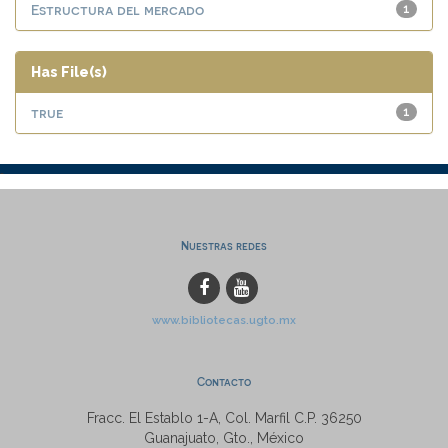
Estructura del mercado
1
Has File(s)
true
1
Nuestras redes
www.bibliotecas.ugto.mx
Contacto
Fracc. El Establo 1-A, Col. Marfil C.P. 36250
Guanajuato, Gto., México