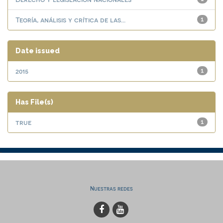
Teoría, análisis y crítica de las...
1
Date issued
2015
1
Has File(s)
true
1
Nuestras redes