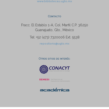
www.bibliotecas.ugto.mx
Contacto
Fracc. El Establo 1-A, Col. Marfil C.P. 36250
Guanajuato, Gto., México
Tel: +52 (473) 7320006 Ext. 5538
repositorio@ugto.mx
Otros sitios de interés: