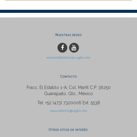
Nuestras redes
www.bibliotecas.ugto.mx
Contacto
Fracc. El Establo 1-A, Col. Marfil C.P. 36250
Guanajuato, Gto., México
Tel: +52 (473) 7320006 Ext. 5538
repositorio@ugto.mx
Otros sitios de interés: