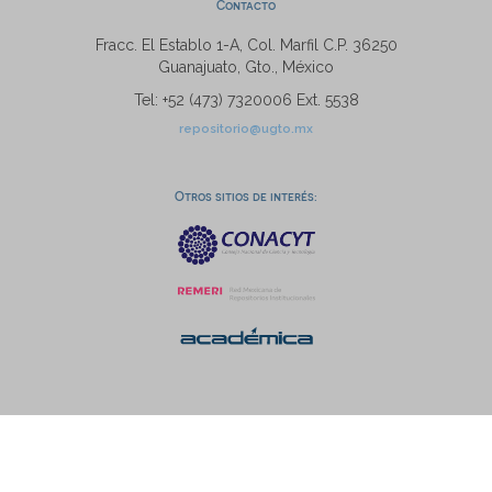
Contacto
Fracc. El Establo 1-A, Col. Marfil C.P. 36250
Guanajuato, Gto., México
Tel: +52 (473) 7320006 Ext. 5538
repositorio@ugto.mx
Otros sitios de interés: